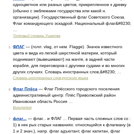
одноцветное или разных цветов, прикрепленное к древку
(обычно с эмблемами государства или какой н.
организации). Государственный флаг Советского Союза.
Флаг командующего эскадрой. Национальный флаг&#8230;
…
Толковый словарь Ушакова
ФЛАГ
— (голл. vlag, от нем. Flagge). Значок известного
5
цвета и вида из легкой шерстяной материи, который
поднимают (вывешивают) на мачте, в задней части
корабля, для переговоров с другими судами и во многих
других случаях. Словарь иностранных слов,&#8230; …
Словарь иностранных слов русского языка
Флаг Плёса
— Флаг Плёсского городского поселения
6
административный центр: Плёс Приволжский район
Ивановская область Россия …
Википедия
флаг...
— флаг... и ФЛАГ ... Первая часть сложных слов со :
7
1) в нек рых старых названиях: относящийся к флагману (в
1 и 2 знач.), напр. флаг адъютант, флаг капитан, флаг