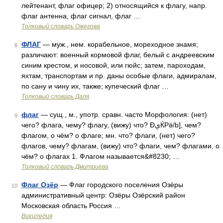
лейтенант, флаг офицер; 2) относящийся к флагу, напр.
флаг антенна, флаг сигнал, флаг …
Толковый словарь Ожегова
ФЛАГ
— муж., нем. корабельное, мореходное знамя;
8
различают: военный кормовой флаг, белый с андреевским
синим крестом, и носовой, или гюйс; затем, пароходам,
яхтам, транспортам и пр. даны особые флаги, адмиралам,
по сану и чину их, также; купеческий флаг …
Толковый словарь Даля
флаг
— сущ., м., употр. сравн. часто Морфология: (нет)
9
чего? флага, чему? флагу, (вижу) что? ĐېЌPӛ/b], чем?
флагом, о чём? о флаге; мн. что? флаги, (нет) чего?
флагов, чему? флагам, (вижу) что? флаги, чем? флагами, о
чём? о флагах 1. Флагом называется&#8230; …
Толковый словарь Дмитриева
Флаг Озёр
— Флаг городского поселения Озёры
10
административный центр: Озёры Озёрский район
Московская область Россия …
Википедия