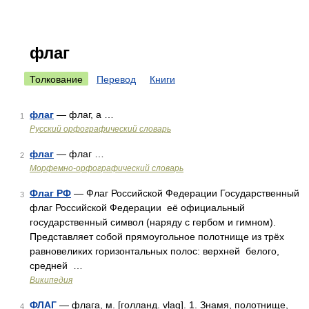
флаг
Толкование
Перевод
Книги
флаг
— флаг, а …
1
Русский орфографический словарь
флаг
— флаг …
2
Морфемно-орфографический словарь
Флаг РФ
— Флаг Российской Федерации Государственный
3
флаг Российской Федерации её официальный
государственный символ (наряду с гербом и гимном).
Представляет собой прямоугольное полотнище из трёх
равновеликих горизонтальных полос: верхней белого,
средней …
Википедия
ФЛАГ
— флага, м. [голланд. vlag]. 1. Знамя, полотнище,
4